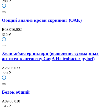
280 ₽
Общий анализ крови скрининг (ОАК)
B03.016.002
315 ₽
Хеликобактер пилори (выявление суммарных
антител к антигену CagA Helicobacter pylori)
A26.06.033
770 ₽
Белок общий
A09.05.010
195 ₽