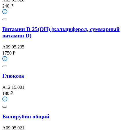
240 ₽
Витамин D 25(ОН) (кальциферол, суммарный
витамин D)
A09.05.235
1750 ₽
Глюкоза
A12.15.001
180 ₽
Билирубин общий
A09.05.021