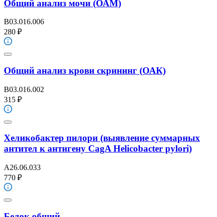
Общий анализ мочи (ОАМ)
B03.016.006
280 ₽
Общий анализ крови скрининг (ОАК)
B03.016.002
315 ₽
Хеликобактер пилори (выявление суммарных
антител к антигену CagA Helicobacter pylori)
A26.06.033
770 ₽
Белок общий