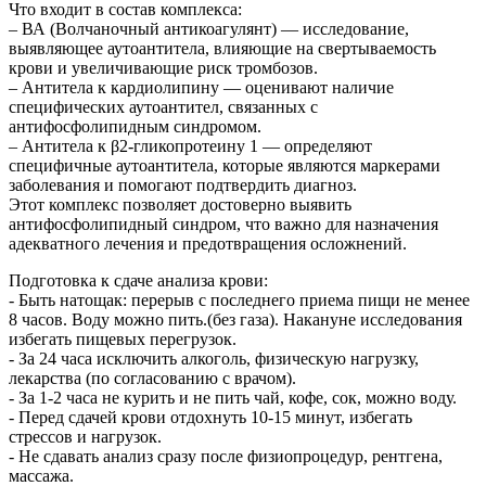
Что входит в состав комплекса:
– ВА (Волчаночный антикоагулянт) — исследование,
выявляющее аутоантитела, влияющие на свертываемость
крови и увеличивающие риск тромбозов.
– Антитела к кардиолипину — оценивают наличие
специфических аутоантител, связанных с
антифосфолипидным синдромом.
– Антитела к β2-гликопротеину 1 — определяют
специфичные аутоантитела, которые являются маркерами
заболевания и помогают подтвердить диагноз.
Этот комплекс позволяет достоверно выявить
антифосфолипидный синдром, что важно для назначения
адекватного лечения и предотвращения осложнений.
Подготовка к сдаче анализа крови:
- Быть натощак: перерыв с последнего приема пищи не менее
8 часов. Воду можно пить.(без газа). Накануне исследования
избегать пищевых перегрузок.
- За 24 часа исключить алкоголь, физическую нагрузку,
лекарства (по согласованию с врачом).
- За 1-2 часа не курить и не пить чай, кофе, сок, можно воду.
- Перед сдачей крови отдохнуть 10-15 минут, избегать
стрессов и нагрузок.
- Не сдавать анализ сразу после физиопроцедур, рентгена,
массажа.