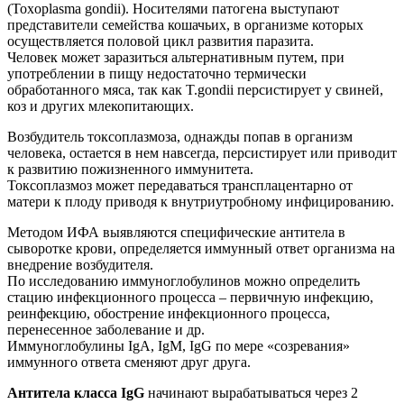
(Toxoplasma gondii). Носителями патогена выступают
представители семейства кошачьих, в организме которых
осуществляется половой цикл развития паразита.
Человек может заразиться альтернативным путем, при
употреблении в пищу недостаточно термически
обработанного мяса, так как T.gondii персистирует у свиней,
коз и других млекопитающих.
Возбудитель токсоплазмоза, однажды попав в организм
человека, остается в нем навсегда, персистирует или приводит
к развитию пожизненного иммунитета.
Токсоплазмоз может передаваться трансплацентарно от
матери к плоду приводя к внутриутробному инфицированию.
Методом ИФА выявляются специфические антитела в
сыворотке крови, определяется иммунный ответ организма на
внедрение возбудителя.
По исследованию иммуноглобулинов можно определить
стацию инфекционного процесса – первичную инфекцию,
реинфекцию, обострение инфекционного процесса,
перенесенное заболевание и др.
Иммуноглобулины IgA, IgM, IgG по мере «созревания»
иммунного ответа сменяют друг друга.
Антитела класса IgG
начинают вырабатываться через 2