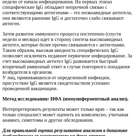
недели от начала инфицирования. На первых этапах
специфические IgG обладают непрочной связью с
соответствующими антигенами – это низкоавидные антитела,
они являются ранними IgG и достаточно слабо связывают
антиген.
Затем развитие иммунного процесса постепенно (спустя
недели и месяцы) идет в сторону синтеза высокоавидных
антител, которые более прочно связываются с антигенами.
Таким образом, высокая авидность специфических IgG
позволяет исключить недавнее первичное инфицирование. За
счет высокоавидных антител IgG развивается быстрый
вторичный иммунный ответ в случае повторного попадания
возбудителя в организм.
У лиц, прививавшихся от определенной инфекции,
присутствие IgG является свидетельством успешно
проведенной вакцинации.
Метод исследования: ИФА (иммуноферментный анализ).
Интерпретировать результаты может только врач – так как
только специалист может оценить их комплексно, учитывая
анамнез, симптомы и другие обследования.
Для правильной оценки результатов анализов в динамике
(наблюдением за изменениями на фоне лечения