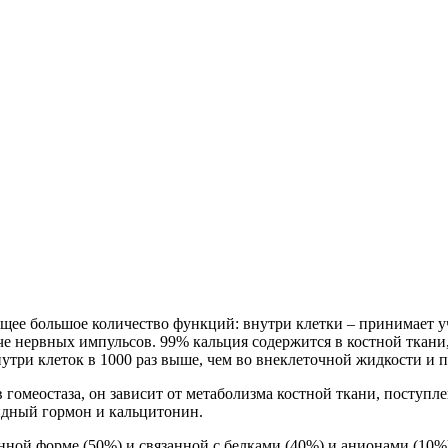
щее большое количество функций: внутри клетки – принимает у
че нервных импульсов. 99% кальция содержится в костной ткани
три клеток в 1000 раз выше, чем во внеклеточной жидкости и п
гомеостаза, он зависит от метаболизма костной ткани, поступл
идный гормон и кальцитонин.
нной форме (50%) и связанной с белками (40%) и анионами (10