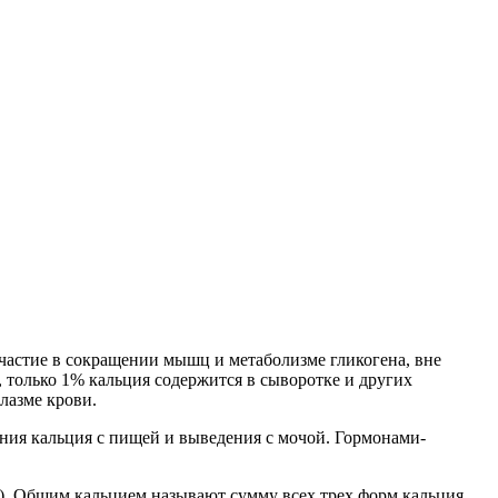
частие в сокращении мышц и метаболизме гликогена, вне
, только 1% кальция содержится в сыворотке и других
лазме крови.
ения кальция с пищей и выведения с мочой. Гормонами-
%). Общим кальцием называют сумму всех трех форм кальция