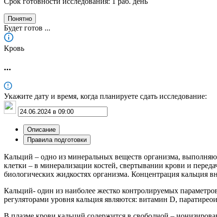
Срок готовности исследования: 1 раб. день
Понятно
Будет готов
...
Кровь
...
Укажите дату и время, когда планируете сдать исследование:
Описание
Правила подготовки
Кальций – одно из минеральных веществ организма, выполняю
клетки – в минерализации костей, свертывании крови и переда
биологических жидкостях организма. Концентрация кальция вну
Кальций- один из наиболее жестко контролируемых параметров 
регуляторами уровня кальция являются: витамин D, паратирео
В плазме крови кальций содержится в свободной – ионизирова