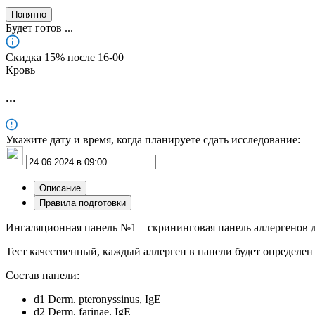
Понятно
Будет готов
...
Скидка 15% после 16‑00
Кровь
...
Укажите дату и время, когда планируете сдать исследование:
Описание
Правила подготовки
Ингаляционная панель №1 – скрининговая панель аллергенов
Тест качественный, каждый аллерген в панели будет определе
Состав панели:
d1 Derm. рteronyssinus, IgE
d2 Derm. farinae, IgE