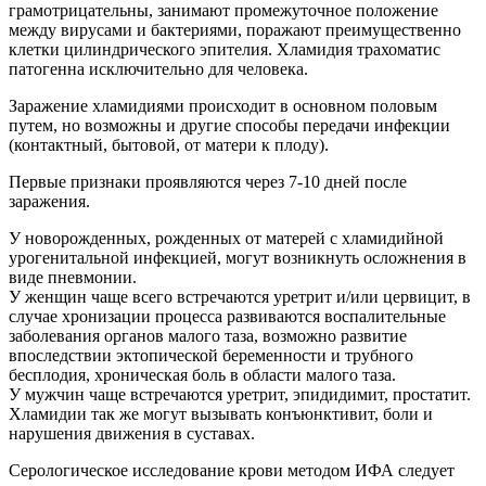
грамотрицательны, занимают промежуточное положение
между вирусами и бактериями, поражают преимущественно
клетки цилиндрического эпителия. Хламидия трахоматис
патогенна исключительно для человека.
Заражение хламидиями происходит в основном половым
путем, но возможны и другие способы передачи инфекции
(контактный, бытовой, от матери к плоду).
Первые признаки проявляются через 7-10 дней после
заражения.
У новорожденных, рожденных от матерей с хламидийной
урогенитальной инфекцией, могут возникнуть осложнения в
виде пневмонии.
У женщин чаще всего встречаются уретрит и/или цервицит, в
случае хронизации процесса развиваются воспалительные
заболевания органов малого таза, возможно развитие
впоследствии эктопической беременности и трубного
бесплодия, хроническая боль в области малого таза.
У мужчин чаще встречаются уретрит, эпидидимит, простатит.
Хламидии так же могут вызывать конъюнктивит, боли и
нарушения движения в суставах.
Серологическое исследование крови методом ИФА следует