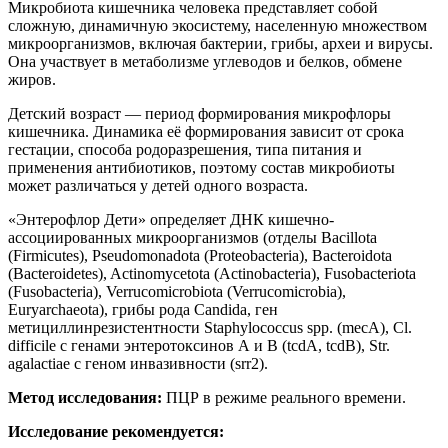
Микробиота кишечника человека представляет собой
сложную, динамичную экосистему, населенную множеством
микроорганизмов, включая бактерии, грибы, археи и вирусы.
Она участвует в метаболизме углеводов и белков, обмене
жиров.
Детский возраст — период формирования микрофлоры
кишечника. Динамика её формирования зависит от срока
гестации, способа родоразрешения, типа питания и
применения антибиотиков, поэтому состав микробиоты
может различаться у детей одного возраста.
«Энтерофлор Дети» определяет ДНК кишечно-
ассоциированных микроорганизмов (отделы Bacillota
(Firmicutes), Pseudomonadota (Proteobacteria), Bacteroidota
(Bacteroidetes), Actinomycetota (Actinobacteria), Fusobacteriota
(Fusobacteria), Verrucomicrobiota (Verrucomicrobia),
Euryarchaeota), грибы рода Candida, ген
метициллинрезистентности Staphylococcus spp. (mecA), Cl.
difficile с генами энтеротоксинов А и В (tcdA, tcdB), Str.
agalactiae с геном инвазивности (srr2).
Метод исследования:
ПЦР в режиме реального времени.
Исследование рекомендуется: