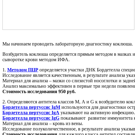
Мы начинаем проводить лабораторную диагностику коклюша.
Возбудитель коклюша определяется прямым методом в мазках из
сыворотке крови методом ИФА.
1.
Методом ПЦР
определяется участки ДНК Бордетелла специе
Исследование является качественным, в результате анализа ука
Материал для анализа – мазки со слизистой носоглотки и задне
Анализ максимально эффективен в первые три недели появлени
Стоимость исследования 950 руб.
2. Определяются антитела классов М, А и G к возбудителю кокл
Бордетелла пертуссис IgM
используются для диагностики ост
Бордетелла пертуссис IgA
указывают на активную инфекцию.
Бордетелла пертуссис IgG
показывают развитие иммунитета к
Материал для анализа – кровь из вены.
Исследование полуколичественное, в результате анализа указ
Стоимость исследования
для каждого класса антител составл