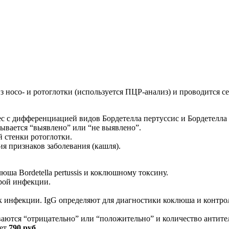
 носо- и ротоглотки (используется ПЦР-анализ) и проводится с
с с дифференциацией видов Бордетелла пертуссис и Бордетелла
зывается “выявлено” или “не выявлено”.
й стенки ротоглотки.
я признаков заболевания (кашля).
юша Bordetella pertussis и коклюшному токсину.
рой инфекции.
 инфекции. IgG определяют для диагностики коклюша и контро
ываются “отрицательно” или “положительно” и количество антит
яет
790 руб
.