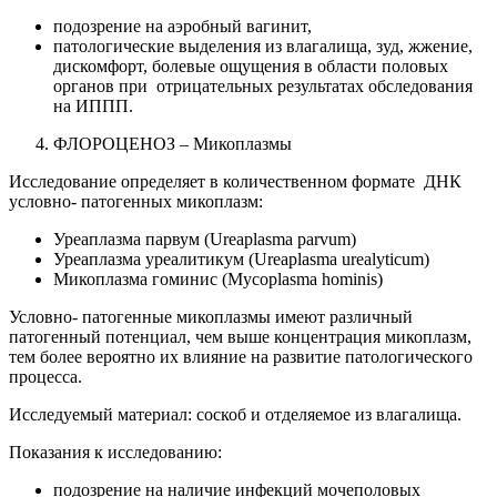
подозрение на аэробный вагинит,
патологические выделения из влагалища, зуд, жжение,
дискомфорт, болевые ощущения в области половых
органов при отрицательных результатах обследования
на ИППП.
ФЛОРОЦЕНОЗ – Микоплазмы
Исследование определяет в количественном формате ДНК
условно- патогенных микоплазм:
Уреаплазма парвум (Ureaplasma parvum)
Уреаплазма уреалитикум (Ureaplasma urealyticum)
Микоплазма гоминис (Mycoplasma hominis)
Условно- патогенные микоплазмы имеют различный
патогенный потенциал, чем выше концентрация микоплазм,
тем более вероятно их влияние на развитие патологического
процесса.
Исследуемый материал: соскоб и отделяемое из влагалища.
Показания к исследованию:
подозрение на наличие инфекций мочеполовых