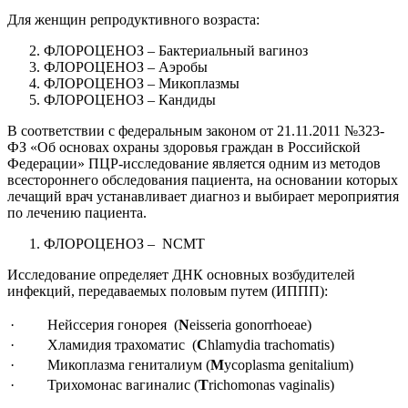
Для женщин репродуктивного возраста:
ФЛОРОЦЕНОЗ – Бактериальный вагиноз
ФЛОРОЦЕНОЗ – Аэробы
ФЛОРОЦЕНОЗ – Микоплазмы
ФЛОРОЦЕНОЗ – Кандиды
В соответствии с федеральным законом от 21.11.2011 №323-
ФЗ «Об основах охраны здоровья граждан в Российской
Федерации» ПЦР-исследование является одним из методов
всестороннего обследования пациента, на основании которых
лечащий врач устанавливает диагноз и выбирает мероприятия
по лечению пациента.
ФЛОРОЦЕНОЗ – NCMT
Исследование определяет ДНК основных возбудителей
инфекций, передаваемых половым путем (ИППП):
· Нейссерия гонорея (
N
eisseria gonorrhoeae)
· Хламидия трахоматис (
C
hlamydia trachomatis)
· Микоплазма гениталиум (
M
ycoplasma genitalium)
· Трихомонас вагиналис (
T
richomonas vaginalis)